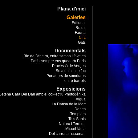
Plana d'inici
Galeries
Editorial
Retrat
Fauna
Circ
Gats
Documentals
Rio de Janeiro, entre samba i faveles
París, sempre ens quedarà París
Processó de Verges
Sota un cel de foc
Portadors de somriures
entre barrots
Exposicions
Setena Cara Del Dau amb el col•lectiu Photogènika
Aigua
La Dansa de la Mort
Dones
Templers
Tots Sants
Natura i Territori
Miscel·lània
Del carrer a l'escenari