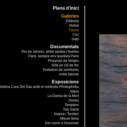
Plana d'inici
Galeries
Editorial
Retrat
Fauna
Circ
Gats
Documentals
Rio de Janeiro, entre samba i faveles
París, sempre ens quedarà París
Processó de Verges
Sota un cel de foc
Portadors de somriures
entre barrots
Exposicions
Setena Cara Del Dau amb el col•lectiu Photogènika
Aigua
La Dansa de la Mort
Dones
Templers
Tots Sants
Natura i Territori
Miscel·lània
Del carrer a l'escenari