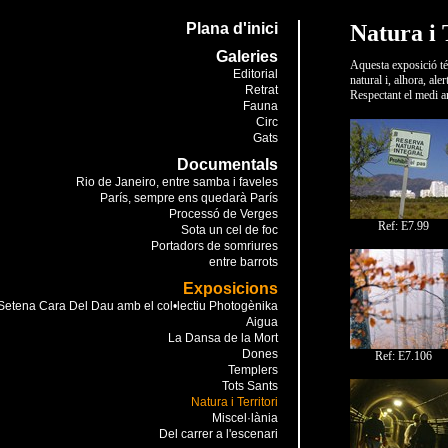
Plana d'inici
Natura i 
Galeries
Aquesta exposició té p
Editorial
natural i, alhora, ale
Retrat
Respectant el medi am
Fauna
Circ
Gats
Documentals
Rio de Janeiro, entre samba i faveles
París, sempre ens quedarà París
Processó de Verges
Ref: E7.99
Sota un cel de foc
Portadors de somriures
entre barrots
Exposicions
Setena Cara Del Dau amb el col•lectiu Photogènika
Aigua
La Dansa de la Mort
Dones
Ref: E7.106
Templers
Tots Sants
Natura i Territori
Miscel·lània
Del carrer a l'escenari