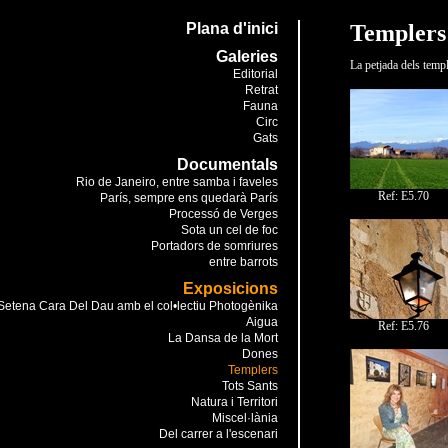
Plana d'inici
Templers
Galeries
La petjada dels temp
Editorial
Retrat
Fauna
Circ
Gats
Documentals
Rio de Janeiro, entre samba i faveles
Ref: E5.70
París, sempre ens quedarà París
Processó de Verges
Sota un cel de foc
Portadors de somriures
entre barrots
Exposicions
Setena Cara Del Dau amb el col•lectiu Photogènika
Aigua
Ref: E5.76
La Dansa de la Mort
Dones
Templers
Tots Sants
Natura i Territori
Miscel·lània
Del carrer a l'escenari