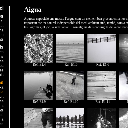
ci
Aigua
es
Aquesta exposició ens mostra l’aigua com un element ben present en la nost
ial
important recurs natural indispensable del medi ambient sinó, també, com a e
rat
les llàgrimes, el joc, la sensualitat… són alguns dels continguts de la col·lecci
na
irc
ts
ls
les
rís
es
Ref: E1.4
Ref: E1.5
Ref: E1.6
foc
res
ots
ns
ika
ua
ort
es
Ref: E1.9
Ref: E1.10
Ref: E1.11
rs
nts
ori
nia
ari