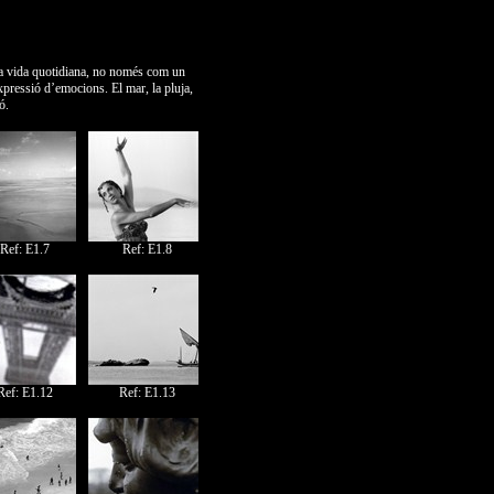
ra vida quotidiana, no només com un
xpressió d’emocions. El mar, la pluja,
ó.
Ref: E1.7
Ref: E1.8
Ref: E1.12
Ref: E1.13