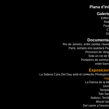
Plana d'ini
Galeri
Editor
Ret
Fau
C
Ga
Documenta
Rio de Janeiro, entre samba i fave
París, sempre ens quedarà Pa
Processó de Verg
Sota un cel de 
Portadors de somriu
entre barr
Exposicio
La Setena Cara Del Dau amb el col•lectiu Photogèn
Aig
La Dansa de la M
Don
Temple
Tots Sa
Natura i Territ
Miscel·là
Del carrer a l'escen