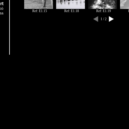
rt
ció
Ref: E1.15
Ref: E1.18
Ref: E1.19
sa
1 / 2