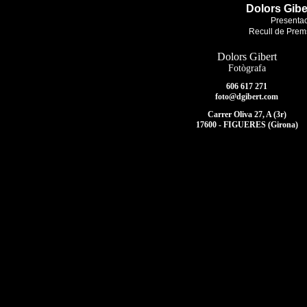
Dolors Gibe
Presenta
Recull de Prem
Dolors Gibert
Fotògrafa
606 617 271
foto@dgibert.com
Carrer Oliva 27, A (3r)
17600 - FIGUERES (Girona)